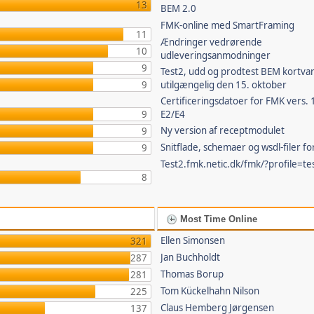
13
BEM 2.0
FMK-online med SmartFraming
11
Ændringer vedrørende
10
udleveringsanmodninger
9
Test2, udd og prodtest BEM kortvar
9
utilgængelig den 15. oktober
Certificeringsdatoer for FMK vers. 
9
E2/E4
Ny version af receptmodulet
9
Snitflade, schemaer og wsdl-filer f
9
Test2.fmk.netic.dk/fmk/?profile=te
8
Most Time Online
Ellen Simonsen
321
Jan Buchholdt
287
Thomas Borup
281
Tom Kückelhahn Nilson
225
Claus Hemberg Jørgensen
137