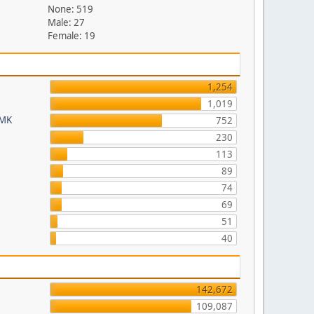
None: 519
Male: 27
Female: 19
1,254
1,019
FMK
752
230
113
89
74
69
51
40
142,672
109,087