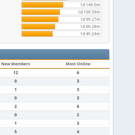
1d 14h 0m
1d 10h 59m
1d 9h 27m
1d 6h 28m
1d 4h 24m
New Members
Most Online
12
6
0
3
1
3
0
3
2
6
0
2
1
3
5
4