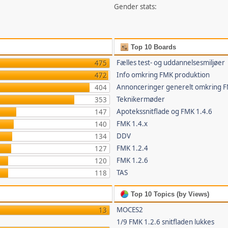
Gender stats:
Top 10 Boards
Fælles test- og uddannelsesmiljøer
475
Info omkring FMK produktion
472
Annonceringer generelt omkring 
404
Teknikermøder
353
Apotekssnitflade og FMK 1.4.6
147
FMK 1.4.x
140
DDV
134
FMK 1.2.4
127
FMK 1.2.6
120
TAS
118
Top 10 Topics (by Views)
MOCES2
13
1/9 FMK 1.2.6 snitfladen lukkes