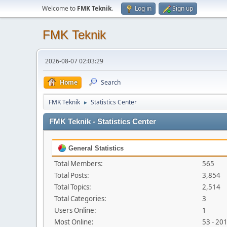
Welcome to
FMK Teknik
.
Log in
Sign up
FMK Teknik
2026-08-07 02:03:29
Home
Search
FMK Teknik
Statistics Center
►
FMK Teknik - Statistics Center
General Statistics
Total Members:
565
Total Posts:
3,854
Total Topics:
2,514
Total Categories:
3
Users Online:
1
Most Online:
53 - 20