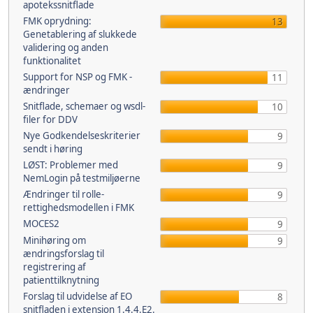
apotekssnitflade
FMK oprydning:
13
Genetablering af slukkede
validering og anden
funktionalitet
Support for NSP og FMK -
11
ændringer
Snitflade, schemaer og wsdl-
10
filer for DDV
Nye Godkendelseskriterier
9
sendt i høring
LØST: Problemer med
9
NemLogin på testmiljøerne
Ændringer til rolle-
9
rettighedsmodellen i FMK
MOCES2
9
Minihøring om
9
ændringsforslag til
registrering af
patienttilknytning
Forslag til udvidelse af EO
8
snitfladen i extension 1.4.4.E2.