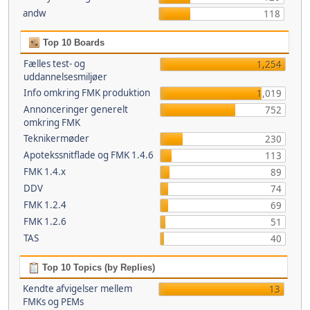
andw
118
Top 10 Boards
Fælles test- og
1,254
uddannelsesmiljøer
Info omkring FMK produktion
1,019
Annonceringer generelt
752
omkring FMK
Teknikermøder
230
Apotekssnitflade og FMK 1.4.6
113
FMK 1.4.x
89
DDV
74
FMK 1.2.4
69
FMK 1.2.6
51
TAS
40
Top 10 Topics (by Replies)
Kendte afvigelser mellem
13
FMKs og PEMs