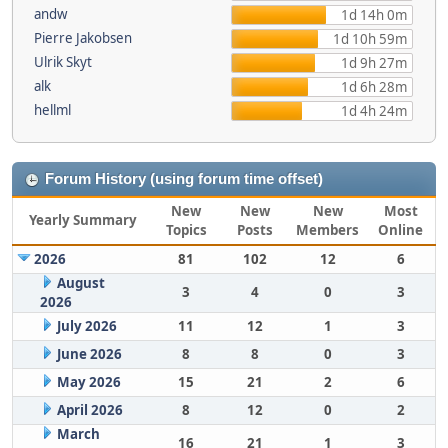
andw
1d 14h 0m
Pierre Jakobsen
1d 10h 59m
Ulrik Skyt
1d 9h 27m
alk
1d 6h 28m
hellml
1d 4h 24m
Forum History (using forum time offset)
New
New
New
Most
Yearly Summary
Topics
Posts
Members
Online
2026
81
102
12
6
August
3
4
0
3
2026
July 2026
11
12
1
3
June 2026
8
8
0
3
May 2026
15
21
2
6
April 2026
8
12
0
2
March
16
21
1
3