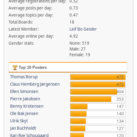
Average registrations per day:
0.32
Average posts per day:
0.73
Average topics per day:
0.47
Total Boards:
18
Latest Member:
Leif Bo Geisler
Average online per day:
4.92
Gender stats:
None: 519
Male: 27
Female: 19
Top 10 Posters
Thomas Borup
475
Claus Hemberg Jørgensen
472
Ellen Simonsen
404
Pierre Jakobsen
353
Benny Kristensen
147
Ole Bak Jensen
140
Ulrik Skyt
134
Jan Buchholdt
127
Kari Rye Schougaard
120