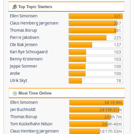
Top Topic Starters
Ellen Simonsen
321
Claus Hemberg Jørgensen
287
Thomas Borup
281
Pierre Jakobsen
225
Ole Bak Jensen
137
Kari Rye Schougaard
103
Benny Kristensen
103
Jeppe Sommer
100
andw
100
Ulrik Skyt
78
Most Time Online
Ellen Simonsen
3d 1h 9m
Jan Buchholdt
2d 19h 51m
Thomas Borup
2d 8h 7m
Tom Kückelhahn Nilson
2d 4h 40m
Claus Hemberg Jørgensen
1d 17h 33m