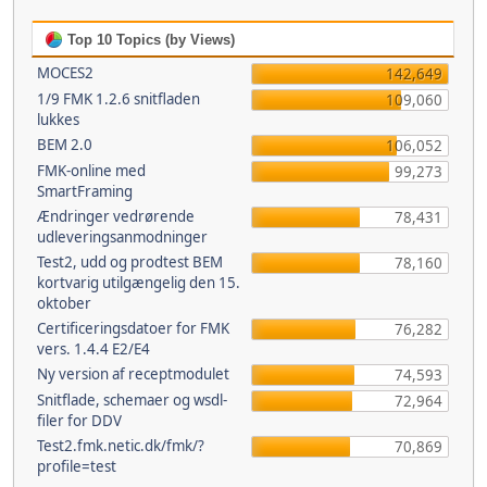
Top 10 Topics (by Views)
MOCES2
142,649
1/9 FMK 1.2.6 snitfladen
109,060
lukkes
BEM 2.0
106,052
FMK-online med
99,273
SmartFraming
Ændringer vedrørende
78,431
udleveringsanmodninger
Test2, udd og prodtest BEM
78,160
kortvarig utilgængelig den 15.
oktober
Certificeringsdatoer for FMK
76,282
vers. 1.4.4 E2/E4
Ny version af receptmodulet
74,593
Snitflade, schemaer og wsdl-
72,964
filer for DDV
Test2.fmk.netic.dk/fmk/?
70,869
profile=test