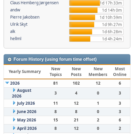
Claus Hemberg Jørgensen
1d 17h 33m
andw
1d 14h 0m
Pierre Jakobsen
1d 10h 59m
Ulrik Skyt
1d 9h 27m
alk
1d 6h 28m
hellml
1d 4h 24m
Forum History (using forum time offset)
New
New
New
Most
Yearly Summary
Topics
Posts
Members
Online
2026
81
102
12
6
August
3
4
0
3
2026
July 2026
11
12
1
3
June 2026
8
8
0
3
May 2026
15
21
2
6
April 2026
8
12
0
2