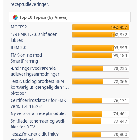
receptudleveringer.
Top 10 Topics (by Views)
MOCES2
142,497
1/9 FMK 1.2.6 snitfladen
108,872
lukkes
BEM 2.0
105,895
FMK-online med
99,184
SmartFraming
Ændringer vedrørende
78,235
udleveringsanmodninger
Test2, udd og prodtest BEM
78,066
kortvarig utilgængelig den 15.
oktober
Certificeringsdatoer for FMK
76,131
vers. 1.4.4 E2/E4
Ny version af receptmodulet
74,461
Snitflade, schemaer og wsdl-
72,947
filer for DDV
Test2.fmk.netic.dk/fmk/?
70,860