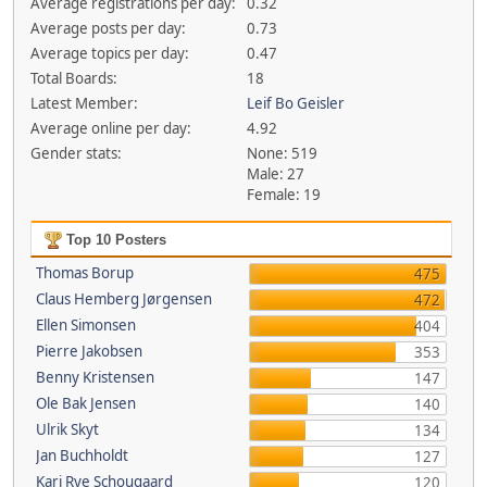
Average registrations per day:
0.32
Average posts per day:
0.73
Average topics per day:
0.47
Total Boards:
18
Latest Member:
Leif Bo Geisler
Average online per day:
4.92
Gender stats:
None: 519
Male: 27
Female: 19
Top 10 Posters
Thomas Borup
475
Claus Hemberg Jørgensen
472
Ellen Simonsen
404
Pierre Jakobsen
353
Benny Kristensen
147
Ole Bak Jensen
140
Ulrik Skyt
134
Jan Buchholdt
127
Kari Rye Schougaard
120