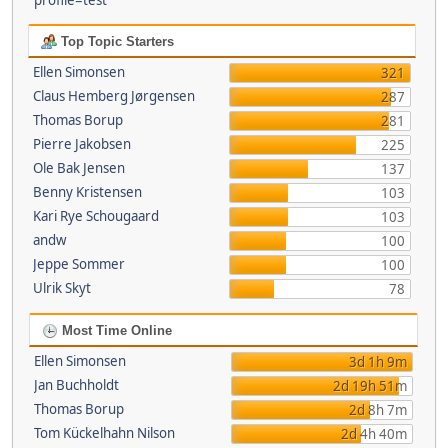
profile=test
Top Topic Starters
Ellen Simonsen
321
Claus Hemberg Jørgensen
287
Thomas Borup
281
Pierre Jakobsen
225
Ole Bak Jensen
137
Benny Kristensen
103
Kari Rye Schougaard
103
andw
100
Jeppe Sommer
100
Ulrik Skyt
78
Most Time Online
Ellen Simonsen
3d 1h 9m
Jan Buchholdt
2d 19h 51m
Thomas Borup
2d 8h 7m
Tom Kückelhahn Nilson
2d 4h 40m