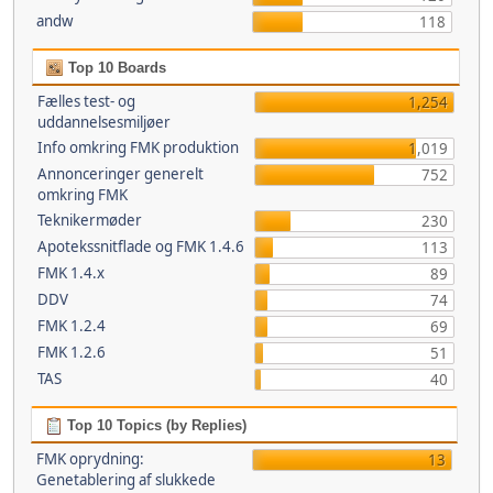
andw
118
Top 10 Boards
Fælles test- og
1,254
uddannelsesmiljøer
Info omkring FMK produktion
1,019
Annonceringer generelt
752
omkring FMK
Teknikermøder
230
Apotekssnitflade og FMK 1.4.6
113
FMK 1.4.x
89
DDV
74
FMK 1.2.4
69
FMK 1.2.6
51
TAS
40
Top 10 Topics (by Replies)
FMK oprydning:
13
Genetablering af slukkede