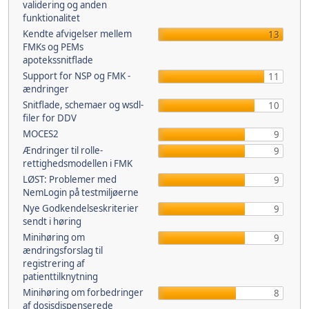
validering og anden
funktionalitet
Kendte afvigelser mellem
13
FMKs og PEMs
apotekssnitflade
Support for NSP og FMK -
11
ændringer
Snitflade, schemaer og wsdl-
10
filer for DDV
MOCES2
9
Ændringer til rolle-
9
rettighedsmodellen i FMK
LØST: Problemer med
9
NemLogin på testmiljøerne
Nye Godkendelseskriterier
9
sendt i høring
Minihøring om
9
ændringsforslag til
registrering af
patienttilknytning
Minihøring om forbedringer
8
af dosisdispenserede