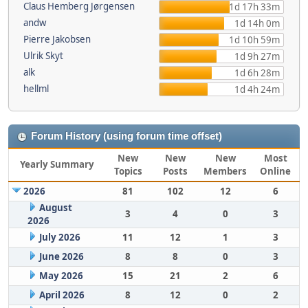
Claus Hemberg Jørgensen
1d 17h 33m
andw
1d 14h 0m
Pierre Jakobsen
1d 10h 59m
Ulrik Skyt
1d 9h 27m
alk
1d 6h 28m
hellml
1d 4h 24m
Forum History (using forum time offset)
New
New
New
Most
Yearly Summary
Topics
Posts
Members
Online
2026
81
102
12
6
August
3
4
0
3
2026
July 2026
11
12
1
3
June 2026
8
8
0
3
May 2026
15
21
2
6
April 2026
8
12
0
2