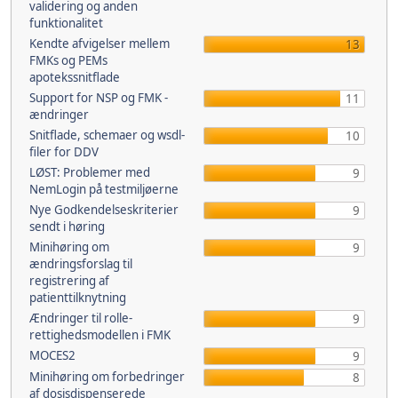
validering og anden
funktionalitet
Kendte afvigelser mellem
13
FMKs og PEMs
apotekssnitflade
Support for NSP og FMK -
11
ændringer
Snitflade, schemaer og wsdl-
10
filer for DDV
LØST: Problemer med
9
NemLogin på testmiljøerne
Nye Godkendelseskriterier
9
sendt i høring
Minihøring om
9
ændringsforslag til
registrering af
patienttilknytning
Ændringer til rolle-
9
rettighedsmodellen i FMK
MOCES2
9
Minihøring om forbedringer
8
af dosisdispenserede