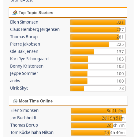
profile=test
Top Topic Starters
Ellen Simonsen
321
Claus Hemberg Jørgensen
287
Thomas Borup
281
Pierre Jakobsen
225
Ole Bak Jensen
137
Kari Rye Schougaard
103
Benny Kristensen
103
Jeppe Sommer
100
andw
100
Ulrik Skyt
78
Most Time Online
Ellen Simonsen
3d 1h 9m
Jan Buchholdt
2d 19h 51m
Thomas Borup
2d 8h 7m
Tom Kückelhahn Nilson
2d 4h 40m