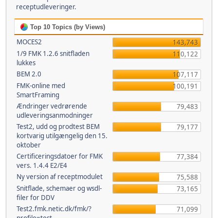
receptudleveringer.
Top 10 Topics (by Views)
MOCES2
143,743
1/9 FMK 1.2.6 snitfladen
110,122
lukkes
BEM 2.0
107,117
FMK-online med
100,191
SmartFraming
Ændringer vedrørende
79,483
udleveringsanmodninger
Test2, udd og prodtest BEM
79,177
kortvarig utilgængelig den 15.
oktober
Certificeringsdatoer for FMK
77,384
vers. 1.4.4 E2/E4
Ny version af receptmodulet
75,588
Snitflade, schemaer og wsdl-
73,165
filer for DDV
Test2.fmk.netic.dk/fmk/?
71,099