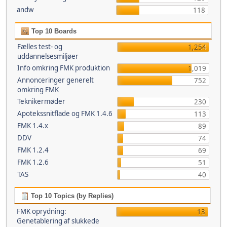
andw
118
Top 10 Boards
Fælles test- og
1,254
uddannelsesmiljøer
Info omkring FMK produktion
1,019
Annonceringer generelt
752
omkring FMK
Teknikermøder
230
Apotekssnitflade og FMK 1.4.6
113
FMK 1.4.x
89
DDV
74
FMK 1.2.4
69
FMK 1.2.6
51
TAS
40
Top 10 Topics (by Replies)
FMK oprydning:
13
Genetablering af slukkede