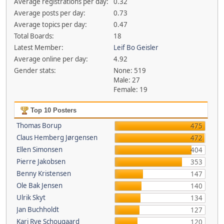
Average registrations per day:
0.32
Average posts per day:
0.73
Average topics per day:
0.47
Total Boards:
18
Latest Member:
Leif Bo Geisler
Average online per day:
4.92
Gender stats:
None: 519
Male: 27
Female: 19
Top 10 Posters
Thomas Borup
475
Claus Hemberg Jørgensen
472
Ellen Simonsen
404
Pierre Jakobsen
353
Benny Kristensen
147
Ole Bak Jensen
140
Ulrik Skyt
134
Jan Buchholdt
127
Kari Rye Schougaard
120