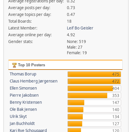
Average registrations per day:
0.32
Average posts per day:
0.73
Average topics per day:
0.47
Total Boards:
18
Latest Member:
Leif Bo Geisler
Average online per day:
4.92
Gender stats:
None: 519
Male: 27
Female: 19
Top 10 Posters
Thomas Borup
475
Claus Hemberg Jørgensen
472
Ellen Simonsen
404
Pierre Jakobsen
353
Benny Kristensen
147
Ole Bak Jensen
140
Ulrik Skyt
134
Jan Buchholdt
127
Kari Rye Schougaard
120