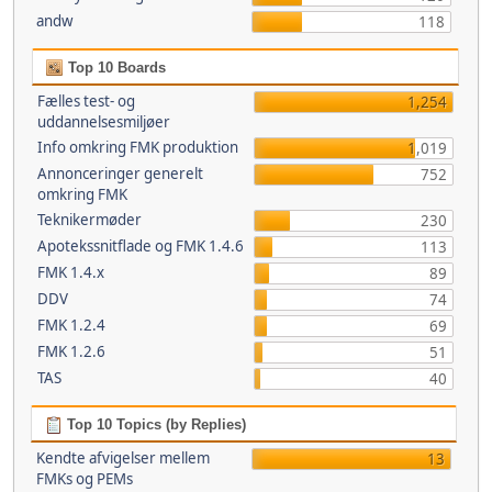
andw
118
Top 10 Boards
Fælles test- og
1,254
uddannelsesmiljøer
Info omkring FMK produktion
1,019
Annonceringer generelt
752
omkring FMK
Teknikermøder
230
Apotekssnitflade og FMK 1.4.6
113
FMK 1.4.x
89
DDV
74
FMK 1.2.4
69
FMK 1.2.6
51
TAS
40
Top 10 Topics (by Replies)
Kendte afvigelser mellem
13
FMKs og PEMs