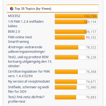
Top 10 Topics (by Views)
MOCES2
142,736
1/9 FMK 1.2.6 snitfladen
109,154
lukkes
BEM 2.0
106,157
FMK-online med
99,332
SmartFraming
Ændringer vedrørende
78,522
udleveringsanmodninger
Test2, udd og prodtest BEM
78,226
kortvarig utilgængelig den 15.
oktober
Certificeringsdatoer for FMK
76,368
vers. 1.4.4 E2/E4
Ny version af receptmodulet
74,671
Snitflade, schemaer og wsdl-
72,980
filer for DDV
Test2.fmk.netic.dk/fmk/?
70,883
profile=test