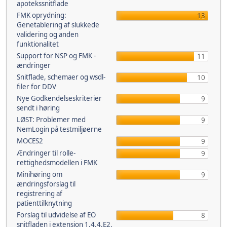
apotekssnitflade
FMK oprydning:
13
Genetablering af slukkede
validering og anden
funktionalitet
Support for NSP og FMK -
11
ændringer
Snitflade, schemaer og wsdl-
10
filer for DDV
Nye Godkendelseskriterier
9
sendt i høring
LØST: Problemer med
9
NemLogin på testmiljøerne
MOCES2
9
Ændringer til rolle-
9
rettighedsmodellen i FMK
Minihøring om
9
ændringsforslag til
registrering af
patienttilknytning
Forslag til udvidelse af EO
8
snitfladen i extension 1.4.4.E2.