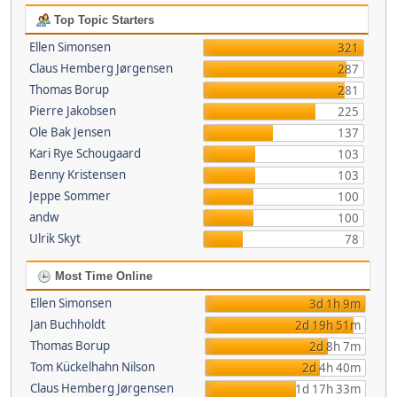
Top Topic Starters
Ellen Simonsen
321
Claus Hemberg Jørgensen
287
Thomas Borup
281
Pierre Jakobsen
225
Ole Bak Jensen
137
Kari Rye Schougaard
103
Benny Kristensen
103
Jeppe Sommer
100
andw
100
Ulrik Skyt
78
Most Time Online
Ellen Simonsen
3d 1h 9m
Jan Buchholdt
2d 19h 51m
Thomas Borup
2d 8h 7m
Tom Kückelhahn Nilson
2d 4h 40m
Claus Hemberg Jørgensen
1d 17h 33m