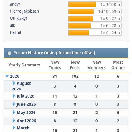
andw
1d 14h 0m
Pierre Jakobsen
1d 10h 59m
Ulrik Skyt
1d 9h 27m
alk
1d 6h 28m
hellml
1d 4h 24m
Forum History (using forum time offset)
New
New
New
Most
Yearly Summary
Topics
Posts
Members
Online
2026
81
102
12
6
August
3
4
0
3
2026
July 2026
11
12
1
3
June 2026
8
8
0
3
May 2026
15
21
2
6
April 2026
8
12
0
2
March
16
21
1
3