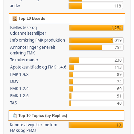
andw
118
Top 10 Boards
Fælles test- og
1,254
uddannelsesmiljøer
Info omkring FMK produktion
1,019
Annonceringer generelt
752
omkring FMK
Teknikermøder
230
Apotekssnitflade og FMK 1.4.6
113
FMK 1.4.x
89
DDV
74
FMK 1.2.4
69
FMK 1.2.6
51
TAS
40
Top 10 Topics (by Replies)
Kendte afvigelser mellem
13
FMKs og PEMs