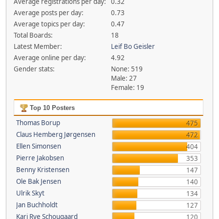
Average registrations per day:
0.32
Average posts per day:
0.73
Average topics per day:
0.47
Total Boards:
18
Latest Member:
Leif Bo Geisler
Average online per day:
4.92
Gender stats:
None: 519
Male: 27
Female: 19
Top 10 Posters
Thomas Borup
475
Claus Hemberg Jørgensen
472
Ellen Simonsen
404
Pierre Jakobsen
353
Benny Kristensen
147
Ole Bak Jensen
140
Ulrik Skyt
134
Jan Buchholdt
127
Kari Rye Schougaard
120