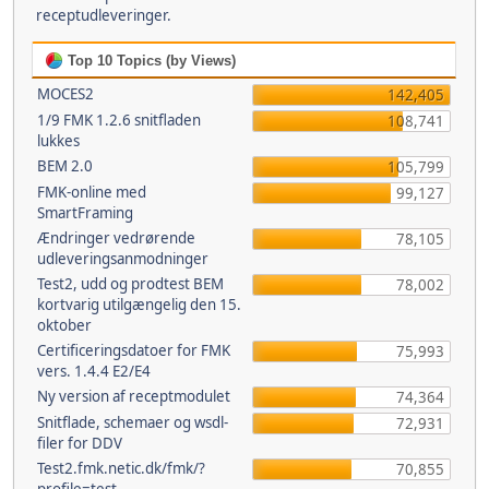
receptudleveringer.
Top 10 Topics (by Views)
MOCES2
142,405
1/9 FMK 1.2.6 snitfladen
108,741
lukkes
BEM 2.0
105,799
FMK-online med
99,127
SmartFraming
Ændringer vedrørende
78,105
udleveringsanmodninger
Test2, udd og prodtest BEM
78,002
kortvarig utilgængelig den 15.
oktober
Certificeringsdatoer for FMK
75,993
vers. 1.4.4 E2/E4
Ny version af receptmodulet
74,364
Snitflade, schemaer og wsdl-
72,931
filer for DDV
Test2.fmk.netic.dk/fmk/?
70,855