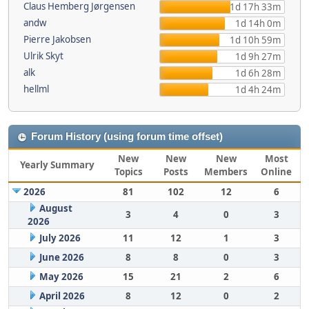
Claus Hemberg Jørgensen
1d 17h 33m
andw
1d 14h 0m
Pierre Jakobsen
1d 10h 59m
Ulrik Skyt
1d 9h 27m
alk
1d 6h 28m
hellml
1d 4h 24m
Forum History (using forum time offset)
New
New
New
Most
Yearly Summary
Topics
Posts
Members
Online
2026
81
102
12
6
August
3
4
0
3
2026
July 2026
11
12
1
3
June 2026
8
8
0
3
May 2026
15
21
2
6
April 2026
8
12
0
2