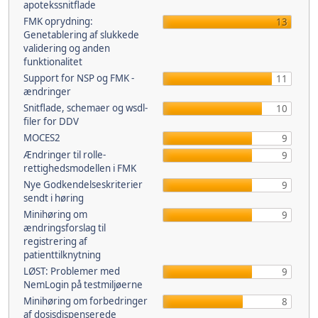
apotekssnitflade
FMK oprydning:
13
Genetablering af slukkede
validering og anden
funktionalitet
Support for NSP og FMK -
11
ændringer
Snitflade, schemaer og wsdl-
10
filer for DDV
MOCES2
9
Ændringer til rolle-
9
rettighedsmodellen i FMK
Nye Godkendelseskriterier
9
sendt i høring
Minihøring om
9
ændringsforslag til
registrering af
patienttilknytning
LØST: Problemer med
9
NemLogin på testmiljøerne
Minihøring om forbedringer
8
af dosisdispenserede