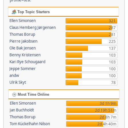
profile=test
Top Topic Starters
Ellen Simonsen
321
Claus Hemberg Jørgensen
287
Thomas Borup
281
Pierre Jakobsen
225
Ole Bak Jensen
137
Benny Kristensen
103
Kari Rye Schougaard
103
Jeppe Sommer
100
andw
100
Ulrik Skyt
78
Most Time Online
Ellen Simonsen
3d 1h 9m
Jan Buchholdt
2d 19h 51m
Thomas Borup
2d 8h 7m
Tom Kückelhahn Nilson
2d 4h 40m