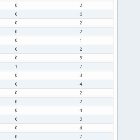
0
2
0
6
0
2
0
2
0
1
0
2
0
3
1
7
0
3
0
4
0
2
0
2
0
4
0
3
0
4
0
7