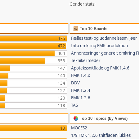
Gender stats:
Top 10 Boards
Fælles test- og uddannelsesmiljøer
475
Info omkring FMK produktion
472
Annonceringer generelt omkring 
404
Teknikermøder
353
Apotekssnitflade og FMK 1.4.6
147
FMK 1.4.x
140
DDV
134
FMK 1.2.4
127
FMK 1.2.6
120
TAS
118
Top 10 Topics (by Views)
MOCES2
13
1/9 FMK 1.2.6 snitfladen lukkes