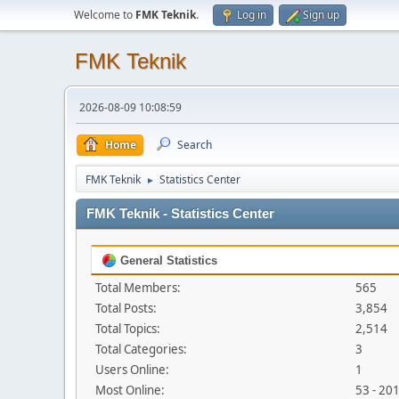
Welcome to
FMK Teknik
.
Log in
Sign up
FMK Teknik
2026-08-09 10:08:59
Home
Search
FMK Teknik
Statistics Center
►
FMK Teknik - Statistics Center
General Statistics
Total Members:
565
Total Posts:
3,854
Total Topics:
2,514
Total Categories:
3
Users Online:
1
Most Online:
53 - 20