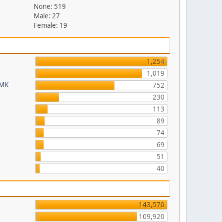
None: 519
Male: 27
Female: 19
1,254
1,019
FMK
752
230
113
89
74
69
51
40
143,570
109,920