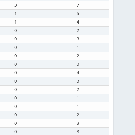
3
7
1
5
1
4
0
2
0
3
0
1
0
2
0
3
0
4
0
3
0
2
0
1
0
1
0
2
0
3
0
3