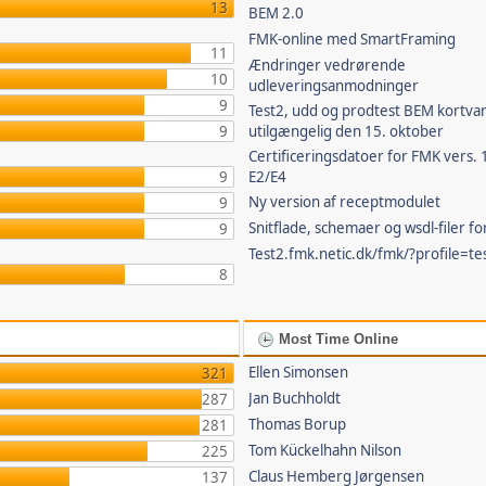
13
BEM 2.0
FMK-online med SmartFraming
11
Ændringer vedrørende
10
udleveringsanmodninger
9
Test2, udd og prodtest BEM kortvar
9
utilgængelig den 15. oktober
Certificeringsdatoer for FMK vers. 
9
E2/E4
Ny version af receptmodulet
9
Snitflade, schemaer og wsdl-filer f
9
Test2.fmk.netic.dk/fmk/?profile=te
8
Most Time Online
Ellen Simonsen
321
Jan Buchholdt
287
Thomas Borup
281
Tom Kückelhahn Nilson
225
Claus Hemberg Jørgensen
137