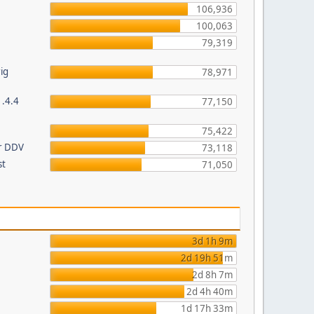
106,936
100,063
79,319
ig
78,971
1.4.4
77,150
75,422
or DDV
73,118
st
71,050
3d 1h 9m
2d 19h 51m
2d 8h 7m
2d 4h 40m
1d 17h 33m