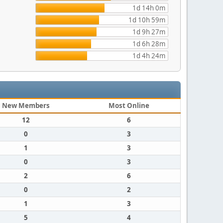
1d 14h 0m
1d 10h 59m
1d 9h 27m
1d 6h 28m
1d 4h 24m
New Members
Most Online
12
6
0
3
1
3
0
3
2
6
0
2
1
3
5
4