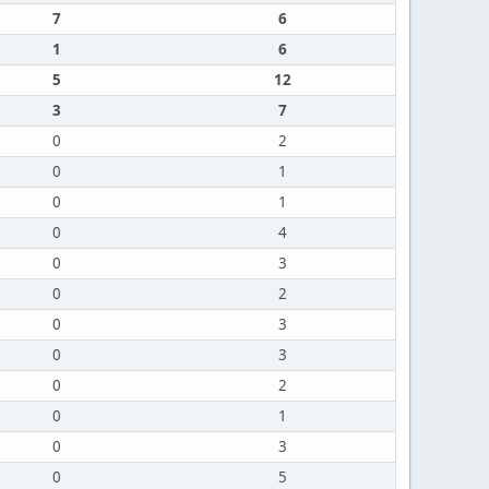
7
6
1
6
5
12
3
7
0
2
0
1
0
1
0
4
0
3
0
2
0
3
0
3
0
2
0
1
0
3
0
5