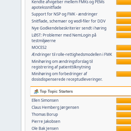
Kendte afvigelser mellem FMKs og PEMs
apotekssnitflade
Support for NSP og FMK - ændringer
Snitflade, schemaer og wsdl-filer for DDV
Nye Godkendelseskriterier sendt i høring
LØST: Problemer med NemLogin på
testmiljøerne
MOCES2
Ændringer til rolle-rettighedsmodellen i FMK
Minihøring om ændringsforslag til
registrering af patienttilknytning
Minihøring om forbedringer af
dosisdispenserede receptudleveringer.
Top Topic Starters
Ellen Simonsen
Claus Hemberg Jørgensen
Thomas Borup
Pierre Jakobsen
Ole Bak Jensen