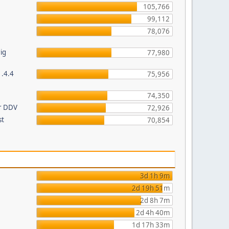
105,766
99,112
78,076
ig
77,980
1.4.4
75,956
74,350
or DDV
72,926
st
70,854
3d 1h 9m
2d 19h 51m
2d 8h 7m
2d 4h 40m
1d 17h 33m