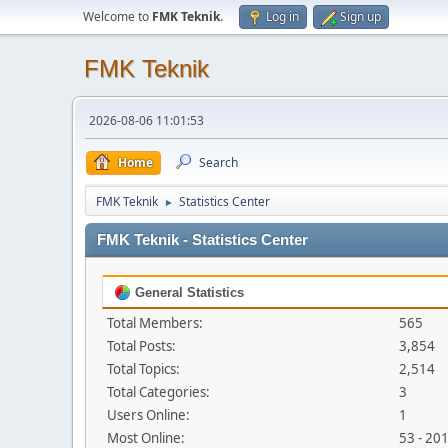
Welcome to
FMK Teknik
.
Log in
Sign up
FMK Teknik
2026-08-06 11:01:53
Home
Search
FMK Teknik
Statistics Center
►
FMK Teknik - Statistics Center
General Statistics
Total Members:
565
Total Posts:
3,854
Total Topics:
2,514
Total Categories:
3
Users Online:
1
Most Online:
53 - 20