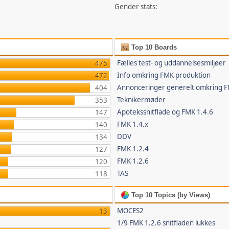
Gender stats:
Top 10 Boards
Fælles test- og uddannelsesmiljøer
475
Info omkring FMK produktion
472
Annonceringer generelt omkring 
404
Teknikermøder
353
Apotekssnitflade og FMK 1.4.6
147
FMK 1.4.x
140
DDV
134
FMK 1.2.4
127
FMK 1.2.6
120
TAS
118
Top 10 Topics (by Views)
MOCES2
13
1/9 FMK 1.2.6 snitfladen lukkes