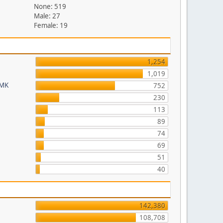
None: 519
Male: 27
Female: 19
1,254
1,019
FMK
752
230
113
89
74
69
51
40
142,380
108,708