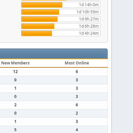
1d 14h 0m
1d 10h 59m
1d 9h 27m
1d 6h 28m
1d 4h 24m
New Members
Most Online
12
6
0
3
1
3
0
3
2
6
0
2
1
3
5
4