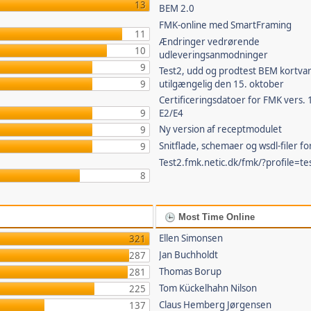
13
BEM 2.0
FMK-online med SmartFraming
11
Ændringer vedrørende
10
udleveringsanmodninger
9
Test2, udd og prodtest BEM kortvar
9
utilgængelig den 15. oktober
Certificeringsdatoer for FMK vers. 
9
E2/E4
Ny version af receptmodulet
9
Snitflade, schemaer og wsdl-filer f
9
Test2.fmk.netic.dk/fmk/?profile=te
8
Most Time Online
Ellen Simonsen
321
Jan Buchholdt
287
Thomas Borup
281
Tom Kückelhahn Nilson
225
Claus Hemberg Jørgensen
137