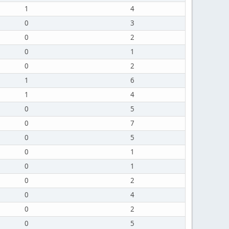
1
4
0
3
0
2
0
1
0
2
1
6
1
4
0
5
0
7
0
5
0
1
0
1
0
2
0
4
0
2
0
5