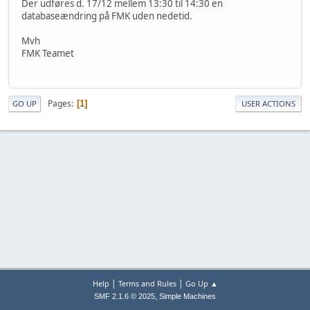
Der udføres d. 17/12 mellem 13:30 til 14:30 en
databaseændring på FMK uden nedetid.
Mvh
FMK Teamet
Pages
1
GO UP
USER ACTIONS
|
|
Help
Terms and Rules
Go Up ▲
,
SMF 2.1.6 © 2025
Simple Machines