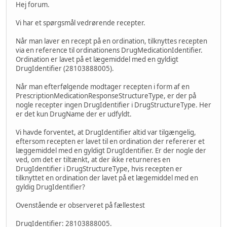
Hej forum.
Vi har et spørgsmål vedrørende recepter.
Når man laver en recept på en ordination, tilknyttes recepten
via en reference til ordinationens DrugMedicationIdentifier.
Ordination er lavet på et lægemiddel med en gyldigt
DrugIdentifier (28103888005).
Når man efterfølgende modtager recepten i form af en
PrescriptionMedicationResponseStructureType, er der på
nogle recepter ingen DrugIdentifier i DrugStructureType. Her
er det kun DrugName der er udfyldt.
Vi havde forventet, at DrugIdentifier altid var tilgængelig,
eftersom recepten er lavet til en ordination der refererer et
læggemiddel med en gyldigt DrugIdentifier. Er der nogle der
ved, om det er tiltænkt, at der ikke returneres en
DrugIdentifier i DrugStructureType, hvis recepten er
tilknyttet en ordination der lavet på et lægemiddel med en
gyldig DrugIdentifier?
Ovenstående er observeret på fællestest
DrugIdentifier: 28103888005.