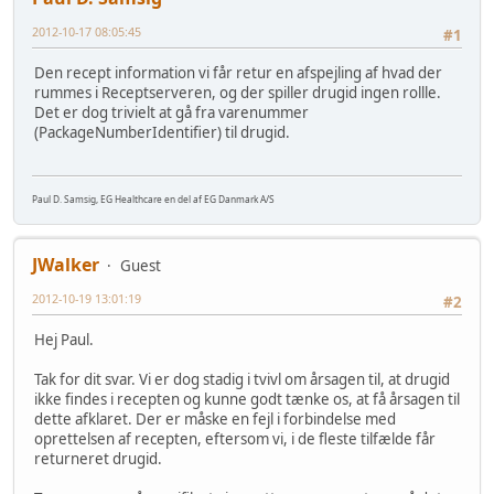
2012-10-17 08:05:45
#1
Den recept information vi får retur en afspejling af hvad der
rummes i Receptserveren, og der spiller drugid ingen rollle.
Det er dog trivielt at gå fra varenummer
(PackageNumberIdentifier) til drugid.
Paul D. Samsig, EG Healthcare en del af EG Danmark A/S
JWalker
Guest
2012-10-19 13:01:19
#2
Hej Paul.
Tak for dit svar. Vi er dog stadig i tvivl om årsagen til, at drugid
ikke findes i recepten og kunne godt tænke os, at få årsagen til
dette afklaret. Der er måske en fejl i forbindelse med
oprettelsen af recepten, eftersom vi, i de fleste tilfælde får
returneret drugid.