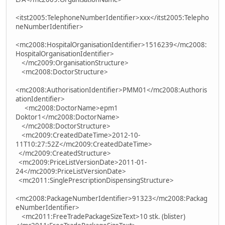
<itst2005:TelephoneNumberIdentifier>xxx</itst2005:Telepho
neNumberIdentifier>
<mc2008:HospitalOrganisationIdentifier>1516239</mc2008:
HospitalOrganisationIdentifier>
</mc2009:OrganisationStructure>
<mc2008:DoctorStructure>
<mc2008:AuthorisationIdentifier>PMM01</mc2008:Authoris
ationIdentifier>
<mc2008:DoctorName>epm1
Doktor1</mc2008:DoctorName>
</mc2008:DoctorStructure>
<mc2009:CreatedDateTime>2012-10-
11T10:27:52Z</mc2009:CreatedDateTime>
</mc2009:CreatedStructure>
<mc2009:PriceListVersionDate>2011-01-
24</mc2009:PriceListVersionDate>
<mc2011:SinglePrescriptionDispensingStructure>
<mc2008:PackageNumberIdentifier>91323</mc2008:Packag
eNumberIdentifier>
<mc2011:FreeTradePackageSizeText>10 stk. (blister)