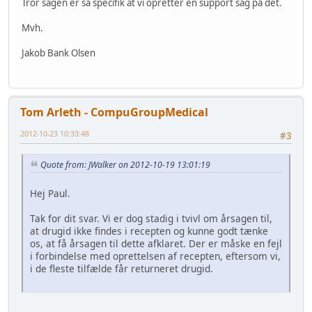
Tror sagen er så specifik at vi opretter en support sag på det.
Mvh.
Jakob Bank Olsen
Tom Arleth - CompuGroupMedical
2012-10-23 10:33:48
#3
Quote from: JWalker on 2012-10-19 13:01:19
Hej Paul.
Tak for dit svar. Vi er dog stadig i tvivl om årsagen til,
at drugid ikke findes i recepten og kunne godt tænke
os, at få årsagen til dette afklaret. Der er måske en fejl
i forbindelse med oprettelsen af recepten, eftersom vi,
i de fleste tilfælde får returneret drugid.