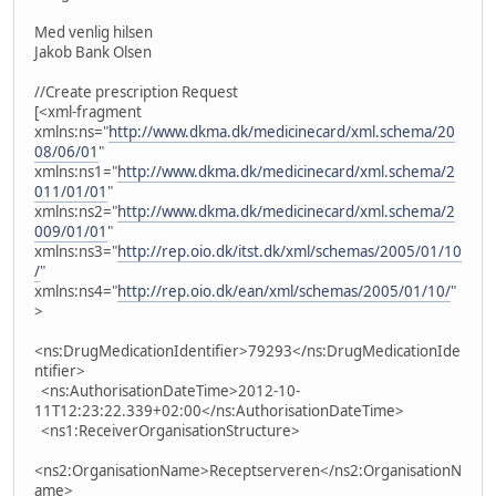
Med venlig hilsen
Jakob Bank Olsen
//Create prescription Request
[<xml-fragment
xmlns:ns="
http://www.dkma.dk/medicinecard/xml.schema/20
08/06/01
"
xmlns:ns1="
http://www.dkma.dk/medicinecard/xml.schema/2
011/01/01
"
xmlns:ns2="
http://www.dkma.dk/medicinecard/xml.schema/2
009/01/01
"
xmlns:ns3="
http://rep.oio.dk/itst.dk/xml/schemas/2005/01/10
/
"
xmlns:ns4="
http://rep.oio.dk/ean/xml/schemas/2005/01/10/
"
>
<ns:DrugMedicationIdentifier>79293</ns:DrugMedicationIde
ntifier>
<ns:AuthorisationDateTime>2012-10-
11T12:23:22.339+02:00</ns:AuthorisationDateTime>
<ns1:ReceiverOrganisationStructure>
<ns2:OrganisationName>Receptserveren</ns2:OrganisationN
ame>