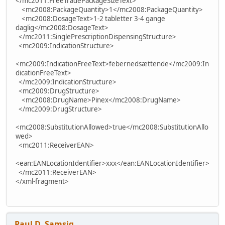
</mc2011:FreeTradePackageSizeText>
<mc2008:PackageQuantity>1</mc2008:PackageQuantity>
<mc2008:DosageText>1-2 tabletter 3-4 gange
daglig</mc2008:DosageText>
</mc2011:SinglePrescriptionDispensingStructure>
<mc2009:IndicationStructure>
<mc2009:IndicationFreeText>febernedsættende</mc2009:In
dicationFreeText>
</mc2009:IndicationStructure>
<mc2009:DrugStructure>
<mc2008:DrugName>Pinex</mc2008:DrugName>
</mc2009:DrugStructure>
<mc2008:SubstitutionAllowed>true</mc2008:SubstitutionAllo
wed>
<mc2011:ReceiverEAN>
<ean:EANLocationIdentifier>xxx</ean:EANLocationIdentifier>
</mc2011:ReceiverEAN>
</xml-fragment>
Paul D. Samsig