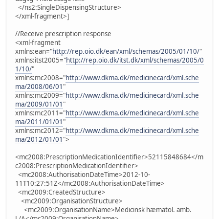
</ns2:SingleDispensingStructure>
</xml-fragment>]
//Receive prescription response
<xml-fragment
xmlns:ean="
http://rep.oio.dk/ean/xml/schemas/2005/01/10/
"
xmlns:itst2005="
http://rep.oio.dk/itst.dk/xml/schemas/2005/0
1/10/
"
xmlns:mc2008="
http://www.dkma.dk/medicinecard/xml.sche
ma/2008/06/01
"
xmlns:mc2009="
http://www.dkma.dk/medicinecard/xml.sche
ma/2009/01/01
"
xmlns:mc2011="
http://www.dkma.dk/medicinecard/xml.sche
ma/2011/01/01
"
xmlns:mc2012="
http://www.dkma.dk/medicinecard/xml.sche
ma/2012/01/01
">
<mc2008:PrescriptionMedicationIdentifier>52115848684</m
c2008:PrescriptionMedicationIdentifier>
<mc2008:AuthorisationDateTime>2012-10-
11T10:27:51Z</mc2008:AuthorisationDateTime>
<mc2009:CreatedStructure>
<mc2009:OrganisationStructure>
<mc2009:OrganisationName>Medicinsk hæmatol. amb.
L/A</mc2009:OrganisationName>