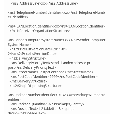
<ns2:AddressLine>xxx</ns2:AddressLine>
<ns3:TelephoneNumberIdentifier>xxx</ns3:TelephoneNumb
erIdentifier>
<ns4:EANLocationIdentifier>xxx</ns4:EANLocationIdentifier>
</ns1:ReceiverOrganisationStructure>
<ns:SenderComputerSystemName>xxx</ns:SenderComputer
SystemName>
<ns2:PriceListVersionDate>2011-01-
24</ns2:PriceListVersionDate>
<ns:DeliveryStructure>
<ns:DeliveryPriorityText>send til anden adresse pr
post</ns:DeliveryPriorityText>
<ns:StreetName>Testpatientgade</ns:StreetName>
<ns:PostCodeIdentifier>9999</ns:PostCodeIdentifier>
</ns:DeliveryStructure>
<ns2:SingleDispensingStructure>
<ns:PackageNumberIdentifier>91323</ns:PackageNumberId
entifier>
<ns:PackageQuantity>1</ns:PackageQuantity>
<ns:DosageText>1-2 tabletter 3-4 gange
daglig</ns:DosageText>