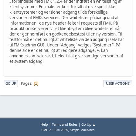
I forbindelse med FMK 1.2.4 er der indført en whitelisting af
klientsystemer. Formålet er kort fortalt at give specifikke
klientsystemer og versioner adgang til de forskellige
versioner af FMKs services. Der whitelistes på baggrund af
informationen i de nye header-felter i requests til FMK. På
produktionsserveren vil et klientsystem blive whitelistet når
der er gennemført en godkendelsestest til en ny version. Til
testformål er det muligt at whiteliste via den adgang i selv har
til FMKs admin GUI. Under "Adgang" vælges "Systemer". På
denne side er det muligt at redigere adgange. % kan
anvendes som wildcard, f.eks. til at give samtlige versioner af
et system adgang.
Pages
1
GO UP
USER ACTIONS
|
|
Help
Terms and Rules
Go Up ▲
,
SMF 2.1.6 © 2025
Simple Machines