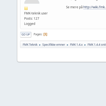
Se mere på
http://wiki.fm
FMK-teknik user
Posts: 127
Logged
Pages
1
GO UP
FMK Teknik
Specifikke emner
FMK 1.4.x
FMK 1.4.4 snit
►
►
►