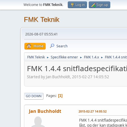
Welcome to
FMK Teknik
.
Log in
Sign up
FMK Teknik
2026-08-07 05:55:41
Home
Search
FMK Teknik
Specifikke emner
FMK 1.4.x
FMK 1.4.4 snit
►
►
►
FMK 1.4.4 snitfladespecifikat
Started by Jan Buchholdt, 2015-02-27 14:05:52
Pages
1
GO DOWN
Jan Buchholdt
2015-02-27 14:05:52
FMK 1.4.4 snitfladespecifik
låst, og der kan stadigvæk 