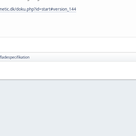
k.netic.dk/doku.php?id=start#version_144
fladespecifikation