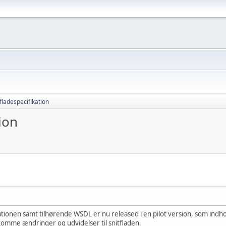
fladespecifikation
ion
ationen samt tilhørende WSDL er nu released i en pilot version, som indhol
komme ændringer og udvidelser til snitfladen.