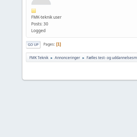
FMK-teknik user
Posts: 30
Logged
Pages
1
GO UP
FMK Teknik
Annonceringer
Fælles test- og uddannelsesmi
►
►