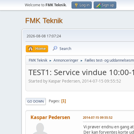
Welcome to
FMK Teknik
.
Log in
Sign up
FMK Teknik
2026-08-08 17:07:24
Home
Search
FMK Teknik
Annonceringer
Fælles test- og uddannelsesmi
►
►
TEST1: Service vindue 10:00-
Started by Kaspar Pedersen, 2014-07-15 09:55:52
Pages
1
GO DOWN
Kaspar Pedersen
2014-07-15 09:55:52
Vi prøver endnu en gang at 
Der kan forventes korte ud