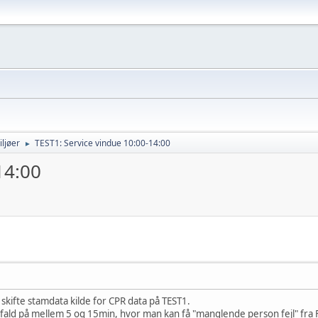
ljøer
TEST1: Service vindue 10:00-14:00
►
14:00
skifte stamdata kilde for CPR data på TEST1.
fald på mellem 5 og 15min, hvor man kan få "manglende person fejl" fra