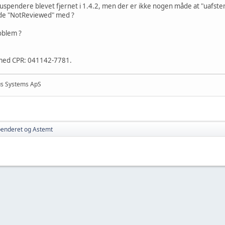
suspendere blevet fjernet i 1.4.2, men der er ikke nogen måde at "uafstem
de "NotReviewed" med ?
oblem ?
ed CPR: 041142-7781.
us Systems ApS
enderet og Astemt