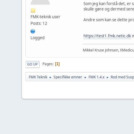
Som jeg kan forstå det, er 
skulle gøre og dermed sen
FMK-teknik user
Andre som kan se dette pr
Posts: 12
https://test1.fmk.netic.dk
m
Logged
Mikkel Kruse Johnsen, XMedic
Pages
1
GO UP
FMK Teknik
Specifikke emner
FMK 1.4.x
Rod med Susp
►
►
►