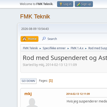
Welcome to
FMK Teknik
.
Log in
Sign up
FMK Teknik
2026-08-09 10:54:43
Home
Search
FMK Teknik
Specifikke emner
FMK 1.4.x
Rod med Susp
►
►
►
Rod med Suspenderet og As
Started by mkj, 2014-02-13 12:11:09
Pages
1
GO DOWN
mkj
2014-02-13 12:11:09
Hvis jeg suspenderer medici