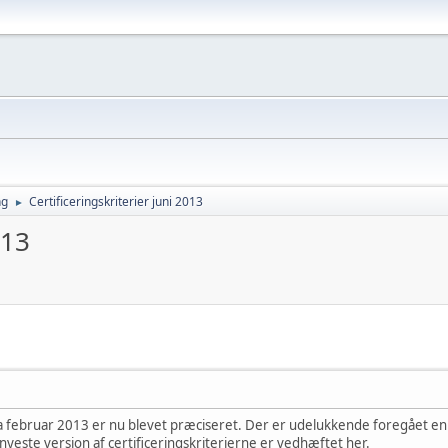
ng
Certificeringskriterier juni 2013
►
013
ra februar 2013 er nu blevet præciseret. Der er udelukkende foregået en
nyeste version af certificeringskriterierne er vedhæftet her.