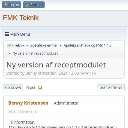
Log in
Sign up
FMK Teknik
Main Menu
FMK Teknik
Specifikke emner
Apotekssnitflade og FMK 1.4.6
►
►
Ny version af receptmodulet
►
Ny version af receptmodulet
Started by Benny Kristensen, 2021-12-03 14:41:16
Pages
1
GO DOWN
USER ACTIONS
Benny Kristensen
Administrator
2021-12-03 14:41:16
Til information.
Mandag den 6/12 deployes version 1.38.2 af receptmodulet i