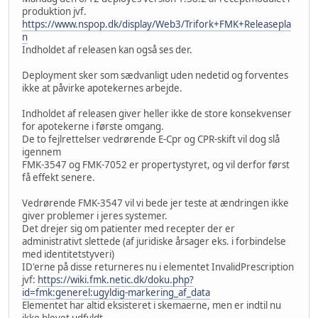
produktion jvf.
https://www.nspop.dk/display/Web3/Trifork+FMK+Releasepla
n
Indholdet af releasen kan også ses der.
Deployment sker som sædvanligt uden nedetid og forventes
ikke at påvirke apotekernes arbejde.
Indholdet af releasen giver heller ikke de store konsekvenser
for apotekerne i første omgang.
De to fejlrettelser vedrørende E-Cpr og CPR-skift vil dog slå
igennem
FMK-3547 og FMK-7052 er propertystyret, og vil derfor først
få effekt senere.
Vedrørende FMK-3547 vil vi bede jer teste at ændringen ikke
giver problemer i jeres systemer.
Det drejer sig om patienter med recepter der er
administrativt slettede (af juridiske årsager eks. i forbindelse
med identitetstyveri)
ID'erne på disse returneres nu i elementet InvalidPrescription
jvf:
https://wiki.fmk.netic.dk/doku.php?
id=fmk:generel:ugyldig-markering_af_data
Elementet har altid eksisteret i skemaerne, men er indtil nu
ikke blevet udfyldt.