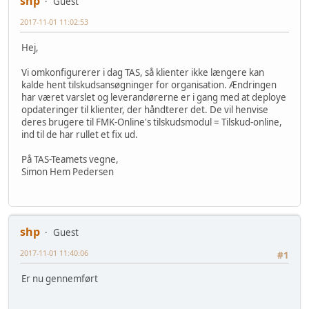
shp
Guest
2017-11-01 11:02:53
Hej,
Vi omkonfigurerer i dag TAS, så klienter ikke længere kan
kalde hent tilskudsansøgninger for organisation. Ændringen
har været varslet og leverandørerne er i gang med at deploye
opdateringer til klienter, der håndterer det. De vil henvise
deres brugere til FMK-Online's tilskudsmodul = Tilskud-online,
ind til de har rullet et fix ud.
På TAS-Teamets vegne,
Simon Hem Pedersen
shp
Guest
2017-11-01 11:40:06
#1
Er nu gennemført