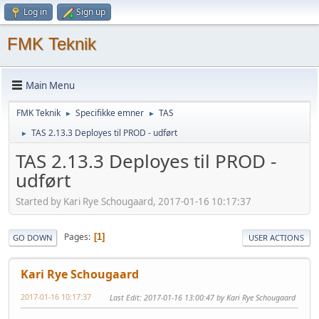
Log in
Sign up
FMK Teknik
Main Menu
FMK Teknik
Specifikke emner
TAS
►
►
TAS 2.13.3 Deployes til PROD - udført
►
TAS 2.13.3 Deployes til PROD -
udført
Started by Kari Rye Schougaard, 2017-01-16 10:17:37
Pages
1
GO DOWN
USER ACTIONS
Kari Rye Schougaard
2017-01-16 10:17:37
Last Edit
: 2017-01-16 13:00:47 by Kari Rye Schougaard