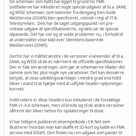
De schemaer som hidtil har ligget til grund for FMK
snitfladerne har inkluderet nogle special-udgaver af bl.a. SAML
og WSSE schemaer, som stammer fra dengang Den Gode
WebService (DGWS) blev specificeret, vistnok i regi af IT &
Telestyrelsen. Dels har de taget udgangspunkt i en pre-
release udgave af specifikationerne, og dels var de special-
tilpassede. Det har vist sig at volde problemer nu, i forhold til
at understøtte visse kald over Identitets-baserede
WebServices (IDWS).
Derfor har vi måttet ændre i de versioner vi anvender af bl.a.
SAML og WSSE så de er nærmere de officielle specifikationer.
Der er tale om ændringer, som gør at schemaerne tillader det
samme som før, plus nogle nye variationer. Det kan desværre
betyde, at visse udviklingsværktøjer i mindre grad end hidtil
bliver i stand til at hjælpe med at udfylde header-oplysninger
korrekt.
Indtil videre er disse headers kun inkluderet i de foreløbige
FMK v1.4.6 schemaer, men vil brede sig til de andre versioner
såfremt der bliver behov for opdateringer til disse.
Vi har tidligere publiceret eksempelkode i C#.Net som
illustrerer hvordan man kan skaffe et ID-kort og kalde en FMK
service med DGWS. Den findes nu i en udgave som passer til