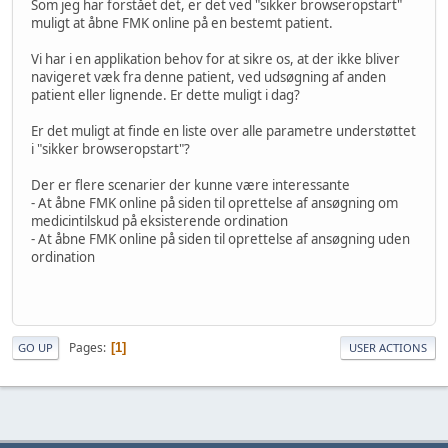
Som jeg har forstået det, er det ved "sikker browseropstart"
muligt at åbne FMK online på en bestemt patient.
Vi har i en applikation behov for at sikre os, at der ikke bliver
navigeret væk fra denne patient, ved udsøgning af anden
patient eller lignende. Er dette muligt i dag?
Er det muligt at finde en liste over alle parametre understøttet
i "sikker browseropstart"?
Der er flere scenarier der kunne være interessante
- At åbne FMK online på siden til oprettelse af ansøgning om
medicintilskud på eksisterende ordination
- At åbne FMK online på siden til oprettelse af ansøgning uden
ordination
Pages
1
GO UP
USER ACTIONS