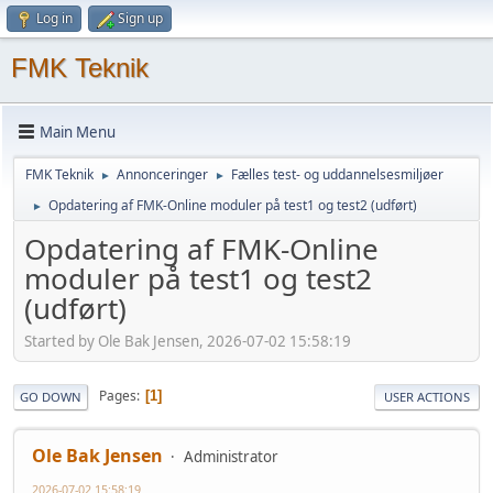
Log in
Sign up
FMK Teknik
Main Menu
FMK Teknik
Annonceringer
Fælles test- og uddannelsesmiljøer
►
►
Opdatering af FMK-Online moduler på test1 og test2 (udført)
►
Opdatering af FMK-Online
moduler på test1 og test2
(udført)
Started by Ole Bak Jensen, 2026-07-02 15:58:19
Pages
1
GO DOWN
USER ACTIONS
Ole Bak Jensen
Administrator
2026-07-02 15:58:19