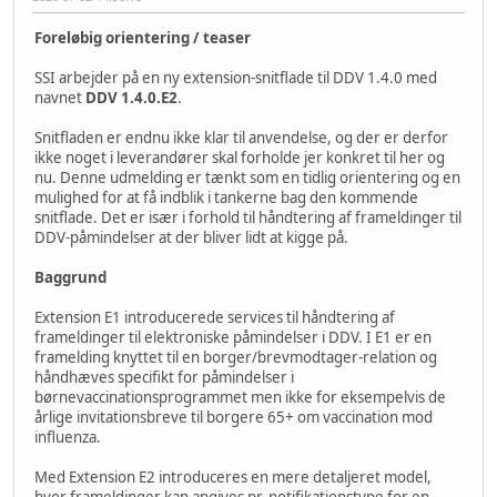
Foreløbig orientering / teaser
SSI arbejder på en ny extension-snitflade til DDV 1.4.0 med
navnet
DDV 1.4.0.E2
.
Snitfladen er endnu ikke klar til anvendelse, og der er derfor
ikke noget i leverandører skal forholde jer konkret til her og
nu. Denne udmelding er tænkt som en tidlig orientering og en
mulighed for at få indblik i tankerne bag den kommende
snitflade. Det er især i forhold til håndtering af frameldinger til
DDV-påmindelser at der bliver lidt at kigge på.
Baggrund
Extension E1 introducerede services til håndtering af
frameldinger til elektroniske påmindelser i DDV. I E1 er en
framelding knyttet til en borger/brevmodtager-relation og
håndhæves specifikt for påmindelser i
børnevaccinationsprogrammet men ikke for eksempelvis de
årlige invitationsbreve til borgere 65+ om vaccination mod
influenza.
Med Extension E2 introduceres en mere detaljeret model,
hvor frameldinger kan angives pr. notifikationstype for en