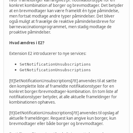
konkret kombination af borger og brevmodtager. Det betyder
at en brevmodtager kan være frameldt én type påmindelse,
men fortsat modtage andre typer påmindelser. Det bliver
også muligt at fravælge de reaktive påmindelsesbreve for
børnevaccinationsprogrammet, men stadig modtage de
proaktive påmindelser.
Hvad ændres i E2?
Extension E2 introducerer to nye services:
SetNotificationUnsubscriptions
GetNotificationUnsubscriptions
[tt]SetNotificationUnsubscriptions[/tt] anvendes til at sætte
den komplette liste af frameldte notifikationstyper for en
konkret borger/brevmodtager-kombination. En tom liste af
notifikationstyper betyder, at alle aktuelle frameldinger for
kombinationen ophæves.
[tt]GetNotificationUnsubscriptions[/tt] anvendes til opslag af
aktuelle frameldinger. Request kan angive kun borger, kun
brevmodtager eller både borger og brevmodtager.