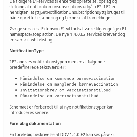
De tidligere E1-services til enkeltvis oprettelse, opslag og
sletning af notification-unsubscriptions udgår i E2. I E2 er
hensigten, at [tt]SetNotificationUnsubscriptions[/tt] bruges til
både oprettelse, ændring og fjernelse af frameldinger.
Øvrige services i Extension E1 vil fortsat være tilgængelige i E1
namespace/soap action. De nye 1.4.0.E2 services kræver dog
en særskilt whitelisting.
NotificationType
I E2 angives notifikationstypen med en af følgende
prædefinerede tekstværdier:
Påmindelse om kommende børnevaccination
Påmindelse om manglende børnevaccination
Invitationsbrev om vaccinationstilbud
Påmindelse om vaccinationstilbud
Schemaet er forberedt til, at nye notifikationstyper kan
introduceres senere.
Foreløbig dokumentation
En foreløbig beskrivelse af DDV 1.4.0.E2 kan ses på wiki: