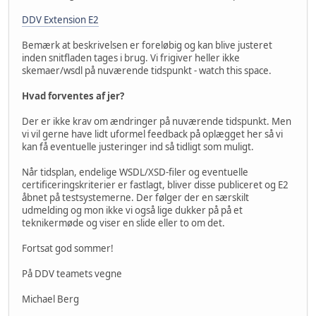
DDV Extension E2
Bemærk at beskrivelsen er foreløbig og kan blive justeret
inden snitfladen tages i brug. Vi frigiver heller ikke
skemaer/wsdl på nuværende tidspunkt - watch this space.
Hvad forventes af jer?
Der er ikke krav om ændringer på nuværende tidspunkt. Men
vi vil gerne have lidt uformel feedback på oplægget her så vi
kan få eventuelle justeringer ind så tidligt som muligt.
Når tidsplan, endelige WSDL/XSD-filer og eventuelle
certificeringskriterier er fastlagt, bliver disse publiceret og E2
åbnet på testsystemerne. Der følger der en særskilt
udmelding og mon ikke vi også lige dukker på på et
teknikermøde og viser en slide eller to om det.
Fortsat god sommer!
På DDV teamets vegne
Michael Berg