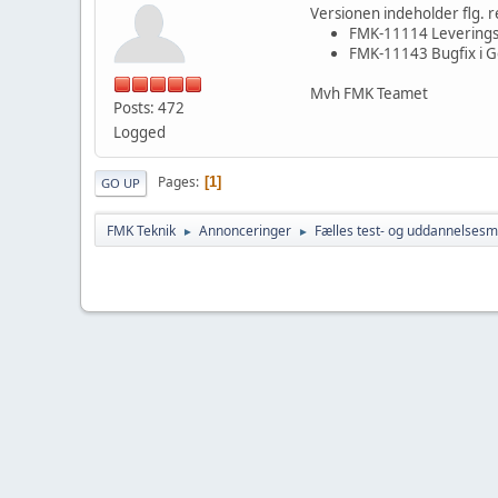
Versionen indeholder flg. r
FMK-11114 Leveringssv
FMK-11143 Bugfix i G
Mvh FMK Teamet
Posts: 472
Logged
Pages
1
GO UP
FMK Teknik
Annonceringer
Fælles test- og uddannelsesmi
►
►