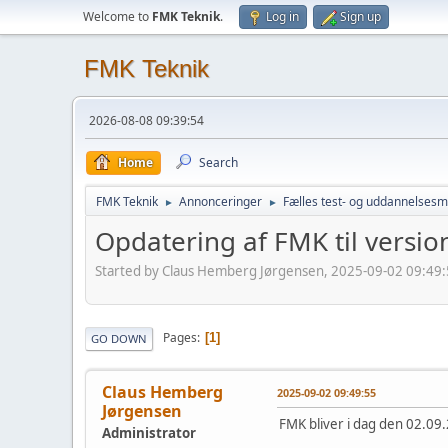
Welcome to
FMK Teknik
.
Log in
Sign up
FMK Teknik
2026-08-08 09:39:54
Home
Search
FMK Teknik
Annonceringer
Fælles test- og uddannelsesmi
►
►
Opdatering af FMK til version
Started by Claus Hemberg Jørgensen, 2025-09-02 09:49
Pages
1
GO DOWN
Claus Hemberg
2025-09-02 09:49:55
Jørgensen
FMK bliver i dag den 02.09.
Administrator