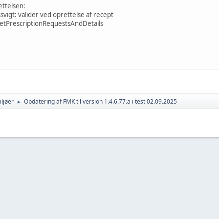
ettelsen:
igt: valider ved oprettelse af recept
etPrescriptionRequestsAndDetails
ljøer
Opdatering af FMK til version 1.4.6.77.a i test 02.09.2025
►