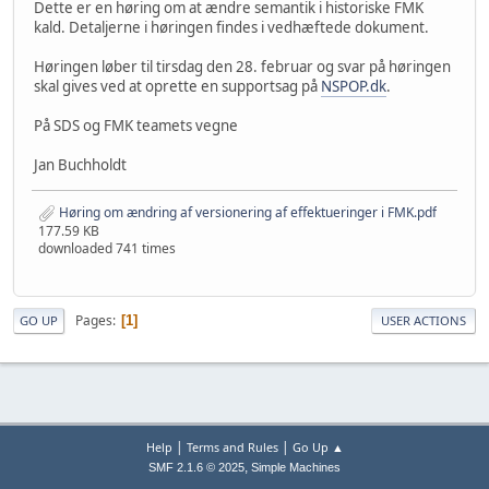
Dette er en høring om at ændre semantik i historiske FMK
kald. Detaljerne i høringen findes i vedhæftede dokument.
Høringen løber til tirsdag den 28. februar og svar på høringen
skal gives ved at oprette en supportsag på
NSPOP.dk
.
På SDS og FMK teamets vegne
Jan Buchholdt
Høring om ændring af versionering af effektueringer i FMK.pdf
177.59 KB
downloaded 741 times
Pages
1
GO UP
USER ACTIONS
|
|
Help
Terms and Rules
Go Up ▲
,
SMF 2.1.6 © 2025
Simple Machines