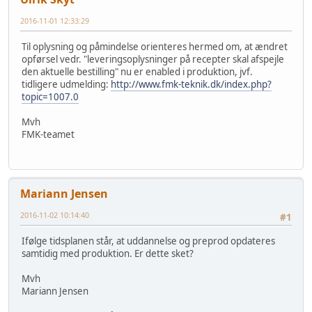
2016-11-01 12:33:29
Til oplysning og påmindelse orienteres hermed om, at ændret
opførsel vedr. "leveringsoplysninger på recepter skal afspejle
den aktuelle bestilling" nu er enabled i produktion, jvf.
tidligere udmelding:
http://www.fmk-teknik.dk/index.php?
topic=1007.0
Mvh
FMK-teamet
Mariann Jensen
2016-11-02 10:14:40
#1
Ifølge tidsplanen står, at uddannelse og preprod opdateres
samtidig med produktion. Er dette sket?
Mvh
Mariann Jensen