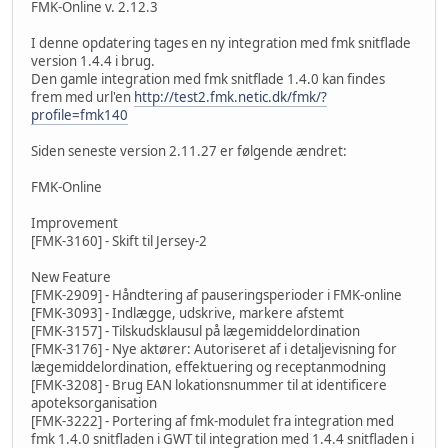
FMK-Online v. 2.12.3
I denne opdatering tages en ny integration med fmk snitflade
version 1.4.4 i brug.
Den gamle integration med fmk snitflade 1.4.0 kan findes
frem med url'en
http://test2.fmk.netic.dk/fmk/?
profile=fmk140
Siden seneste version 2.11.27 er følgende ændret:
FMK-Online
Improvement
[FMK-3160] - Skift til Jersey-2
New Feature
[FMK-2909] - Håndtering af pauseringsperioder i FMK-online
[FMK-3093] - Indlægge, udskrive, markere afstemt
[FMK-3157] - Tilskudsklausul på lægemiddelordination
[FMK-3176] - Nye aktører: Autoriseret af i detaljevisning for
lægemiddelordination, effektuering og receptanmodning
[FMK-3208] - Brug EAN lokationsnummer til at identificere
apoteksorganisation
[FMK-3222] - Portering af fmk-modulet fra integration med
fmk 1.4.0 snitfladen i GWT til integration med 1.4.4 snitfladen i