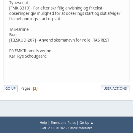
Typescript
[FMK-3310] - For efter skriftlig anvisning og fritekst-
doseringer giv mulighed for at doserings start og slut afviger
fra behandlings start og slut
TAS-Online
Bug
[TILSKUD-207] - Anvend skemanavn for rolle i TAS REST
På FMK-Teamets vegne
Kari Rye Schougaard
Pages
1
GO UP
USER ACTIONS
|
|
Help
Terms and Rules
Go Up ▲
,
SMF 2.1.6 © 2025
Simple Machines