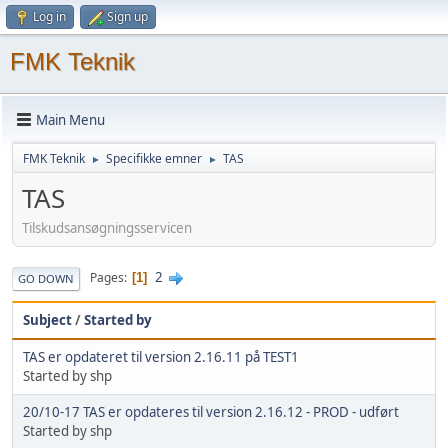
Log in
Sign up
FMK Teknik
Main Menu
FMK Teknik
Specifikke emner
TAS
►
►
TAS
Tilskudsansøgningsservicen
2
Pages
1
GO DOWN
Subject
/
Started by
TAS er opdateret til version 2.16.11 på TEST1
Started by shp
20/10-17 TAS er opdateres til version 2.16.12 - PROD - udført
Started by shp