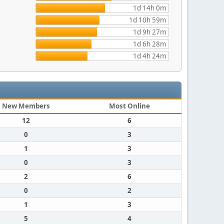
1d 14h 0m
1d 10h 59m
1d 9h 27m
1d 6h 28m
1d 4h 24m
New Members
Most Online
12
6
0
3
1
3
0
3
2
6
0
2
1
3
5
4