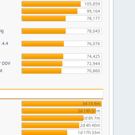
105,859
99,164
78,177
ig
78,043
1.4.4
76,076
74,425
or DDV
72,944
st
70,860
3d 1h 9m
2d 19h 51m
2d 8h 7m
2d 4h 40m
1d 17h 33m