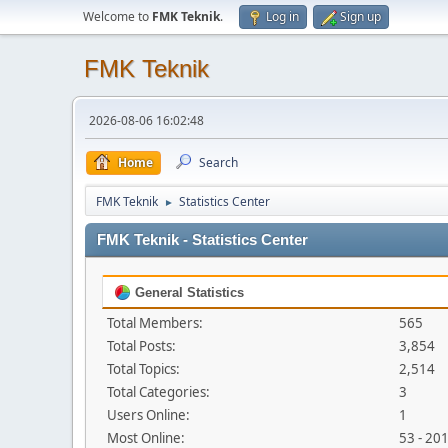
Welcome to
FMK Teknik
.
Log in
Sign up
FMK Teknik
2026-08-06 16:02:48
Home
Search
FMK Teknik
Statistics Center
►
FMK Teknik - Statistics Center
General Statistics
Total Members:
565
Total Posts:
3,854
Total Topics:
2,514
Total Categories:
3
Users Online:
1
Most Online:
53 - 20