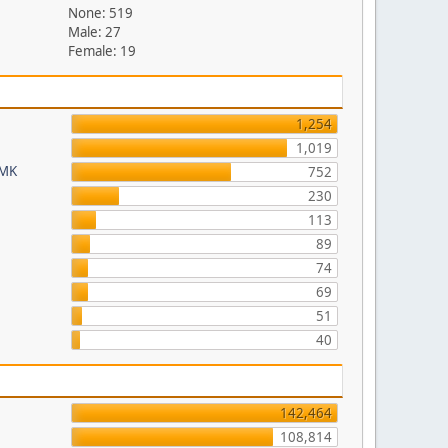
None: 519
Male: 27
Female: 19
1,254
1,019
FMK
752
230
113
89
74
69
51
40
142,464
108,814