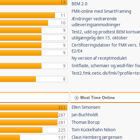
13
BEM 2.0
FMK-online med SmartFraming
11
Ændringer vedrørende
10
udleveringsanmodninger
9
Test2, udd og prodtest BEM kortvar
9
utilgængelig den 15. oktober
Certificeringsdatoer for FMK vers. 
9
E2/E4
9
Ny version af receptmodulet
Snitflade, schemaer og wsdl-filer f
9
Test2.fmk.netic.dk/fmk/?profile=te
8
Most Time Online
Ellen Simonsen
321
Jan Buchholdt
287
Thomas Borup
281
Tom Kückelhahn Nilson
225
Claus Hemberg Jørgensen
137