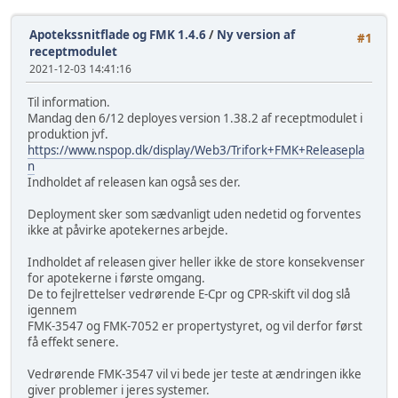
Apotekssnitflade og FMK 1.4.6
/
Ny version af
#1
receptmodulet
2021-12-03 14:41:16
Til information.
Mandag den 6/12 deployes version 1.38.2 af receptmodulet i
produktion jvf.
https://www.nspop.dk/display/Web3/Trifork+FMK+Releasepla
n
Indholdet af releasen kan også ses der.
Deployment sker som sædvanligt uden nedetid og forventes
ikke at påvirke apotekernes arbejde.
Indholdet af releasen giver heller ikke de store konsekvenser
for apotekerne i første omgang.
De to fejlrettelser vedrørende E-Cpr og CPR-skift vil dog slå
igennem
FMK-3547 og FMK-7052 er propertystyret, og vil derfor først
få effekt senere.
Vedrørende FMK-3547 vil vi bede jer teste at ændringen ikke
giver problemer i jeres systemer.