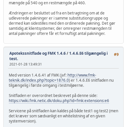
mængde på 540 og en restmængde på 460.
Ændringen er besluttet ud fra en betragtning om at de
udleverede pakninger er i samme substitutiongruppe og
dermed kan sidestilles med den ordinerede pakning. Det gør
samtidig at klientsystemer, der omregner restmængden til
antal pakninger oftere får et fornuftigt antal pakninger.
Apotekssnitflade og FMK 1.4.6
/
1.4.6.E6 tilgængelig i
#9
test.
2021-01-28 13:49:31
Med version 1.4.6.41 af FMK (jvf:
http://www.fmk-
teknik.dk/index.php?topic=1876.0
) er 1.4.6.E6 snitfladen nu
tilgængelig i første omgang i testmiljøerne.
Snitfladen er overordnet beskrevet på denne side:
https://wiki.fmk.netic.dk/doku.php?id=fmk:extensions:e6
Servicene på snitfladen kan kaldes på både test1 og test2 (men
det kræver som sædvanligt en whitelistning af en given
systemversion).