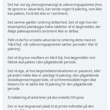
Det har vist sig uhensigtsmæssigt at udleveringsapoteket (hvis
de ignorerer advarslen), kan sende noget til pakning, som ikke
kan pakkes, fordi det ikke er i sortiment.
Det samme gælder omkring delbarhed. Det vil sige hvis der
eksempelvis planlægges halve tabletter af et lægemiddel, der
ifølge pakkeapotekets sortiment ikke er delbar.
FMK vil derfor erstatte advarslerne omkring dette med en
'hård fejl', når udleveringsapoteket sætter perioden 'Klar til
pakning'.
Det vil dog kun medføre en hård fejl, hvis lægemidlet rent
faktisk skal pakkes i den pågældende periode.
Det vil sige, at hvis lægemiddelordinationen er pauseret, eller
på anden måde ikke er planlagt til pakning i den pågældende
dosisdispenseringsperiode, vil sortimentsvalideringen ikke
blokere for at sætte klar til pakning for den pågældende
periode.
3) Validering af antal linier på den enkelte DD-pose
Der er kun begrænset plads til at printe indholdet på den