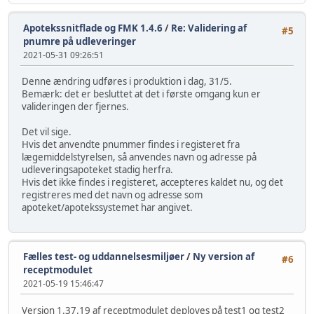
Apotekssnitflade og FMK 1.4.6
/
Re: Validering af
#5
pnumre på udleveringer
2021-05-31 09:26:51
Denne ændring udføres i produktion i dag, 31/5.
Bemærk: det er besluttet at det i første omgang kun er
valideringen der fjernes.
Det vil sige.
Hvis det anvendte pnummer findes i registeret fra
lægemiddelstyrelsen, så anvendes navn og adresse på
udleveringsapoteket stadig herfra.
Hvis det ikke findes i registeret, accepteres kaldet nu, og det
registreres med det navn og adresse som
apoteket/apotekssystemet har angivet.
Fælles test- og uddannelsesmiljøer
/
Ny version af
#6
receptmodulet
2021-05-19 15:46:47
Version 1.37.19 af receptmodulet deployes på test1 og test2