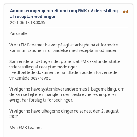
Annonceringer generelt omkring FMK
/
Viderestilling
#4
af receptanmodninger
2021-06-18 13:08:35
Kære alle.
Vi er i FMK-teamet blevet pålagt at arbejde på at forbedre
kommunikationen i forbindelse med receptanmodninger.
Som en del af dette, er det planen, at FMK skal understøtte
viderestilling af receptanmodninger.
I vedhæftede dokument er snitfladen og den forventede
virkemåde beskrevet.
Vi vil gerne have systemleverandørernes tilbagemelding, om
de kan se fejl eller mangler i den beskrevne løsning, eller i
øvrigt har forslag til forbedringer.
Vi vil gerne have tilbagemeldingerne senest den 2. august
2021.
Mvh FMK-teamet