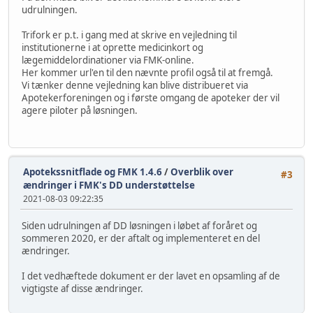
udrulningen.
Trifork er p.t. i gang med at skrive en vejledning til
institutionerne i at oprette medicinkort og
lægemiddelordinationer via FMK-online.
Her kommer url'en til den nævnte profil også til at fremgå.
Vi tænker denne vejledning kan blive distribueret via
Apotekerforeningen og i første omgang de apoteker der vil
agere piloter på løsningen.
Apotekssnitflade og FMK 1.4.6
/
Overblik over
#3
ændringer i FMK's DD understøttelse
2021-08-03 09:22:35
Siden udrulningen af DD løsningen i løbet af foråret og
sommeren 2020, er der aftalt og implementeret en del
ændringer.
I det vedhæftede dokument er der lavet en opsamling af de
vigtigste af disse ændringer.