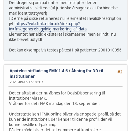
Det drejer sig om patienter med recepter der er
administrativt slettede (af juridiske årsager eks. i forbindelse
med identitetstyveri)
ID'erne på disse returneres nu i elementet InvalidPrescription
jvf:
https://wiki.fmk.netic.dk/doku.php?
id=fmk:generel:ugyldig-markering_af_data
Elementet har altid eksisteret i skemaerne, men er indtil nu
ikke blevet udfyldt.
Det kan eksempelvis testes på test1 på patienten 2901010056
Apotekssnitflade og FMK 1.4.6
/
Åbning for DD til
#2
institutioner
2021-09-09 09:38:07
Det er aftalt at der nu åbnes for DosisDispensering til
institutioner via FMK.
Vi åbner for det i FMK mandag den 13. september.
Understøttelsen i FMK-online bliver via en speciel profil, så det
kun er de institutioner, der kender til denne profil, der vil
kunne bestille dd-pakning.
På den måde bliver det lidt nemmere at kontrolere