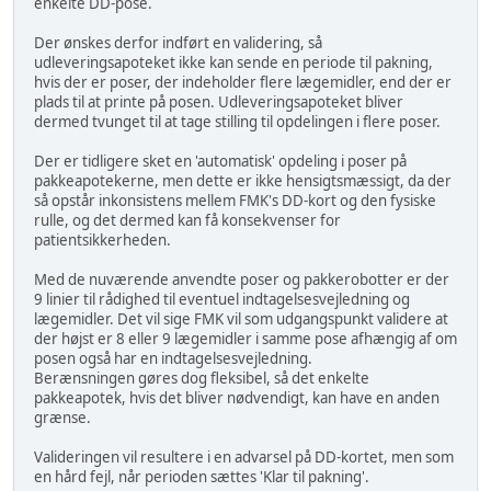
enkelte DD-pose.
Der ønskes derfor indført en validering, så
udleveringsapoteket ikke kan sende en periode til pakning,
hvis der er poser, der indeholder flere lægemidler, end der er
plads til at printe på posen. Udleveringsapoteket bliver
dermed tvunget til at tage stilling til opdelingen i flere poser.
Der er tidligere sket en 'automatisk' opdeling i poser på
pakkeapotekerne, men dette er ikke hensigtsmæssigt, da der
så opstår inkonsistens mellem FMK's DD-kort og den fysiske
rulle, og det dermed kan få konsekvenser for
patientsikkerheden.
Med de nuværende anvendte poser og pakkerobotter er der
9 linier til rådighed til eventuel indtagelsesvejledning og
lægemidler. Det vil sige FMK vil som udgangspunkt validere at
der højst er 8 eller 9 lægemidler i samme pose afhængig af om
posen også har en indtagelsesvejledning.
Berænsningen gøres dog fleksibel, så det enkelte
pakkeapotek, hvis det bliver nødvendigt, kan have en anden
grænse.
Valideringen vil resultere i en advarsel på DD-kortet, men som
en hård fejl, når perioden sættes 'Klar til pakning'.