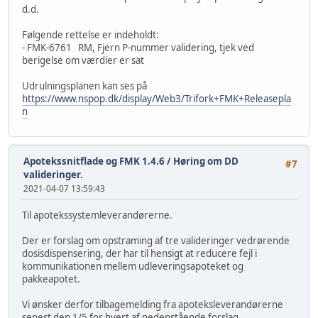
d.d.
Følgende rettelse er indeholdt:
- FMK-6761 RM, Fjern P-nummer validering, tjek ved
berigelse om værdier er sat
Udrulningsplanen kan ses på
https://www.nspop.dk/display/Web3/Trifork+FMK+Releasepla
n
Apotekssnitflade og FMK 1.4.6
/
Høring om DD
#7
valideringer.
2021-04-07 13:59:43
Til apotekssystemleverandørerne.
Der er forslag om opstraming af tre valideringer vedrørende
dosisdispensering, der har til hensigt at reducere fejl i
kommunikationen mellem udleveringsapoteket og
pakkeapotet.
Vi ønsker derfor tilbagemelding fra apoteksleverandørerne
senest den 1/5 for hvert af nedenstående forslag.