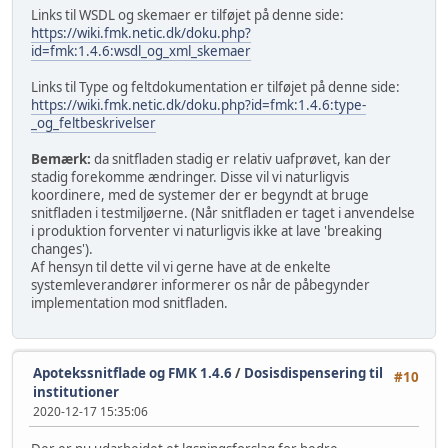
Links til WSDL og skemaer er tilføjet på denne side:
https://wiki.fmk.netic.dk/doku.php?
id=fmk:1.4.6:wsdl_og_xml_skemaer
Links til Type og feltdokumentation er tilføjet på denne side:
https://wiki.fmk.netic.dk/doku.php?id=fmk:1.4.6:type-
_og_feltbeskrivelser
Bemærk:
da snitfladen stadig er relativ uafprøvet, kan der
stadig forekomme ændringer. Disse vil vi naturligvis
koordinere, med de systemer der er begyndt at bruge
snitfladen i testmiljøerne. (Når snitfladen er taget i anvendelse
i produktion forventer vi naturligvis ikke at lave 'breaking
changes').
Af hensyn til dette vil vi gerne have at de enkelte
systemleverandører informerer os når de påbegynder
implementation mod snitfladen.
Apotekssnitflade og FMK 1.4.6
/
Dosisdispensering til
#10
institutioner
2020-12-17 15:35:06