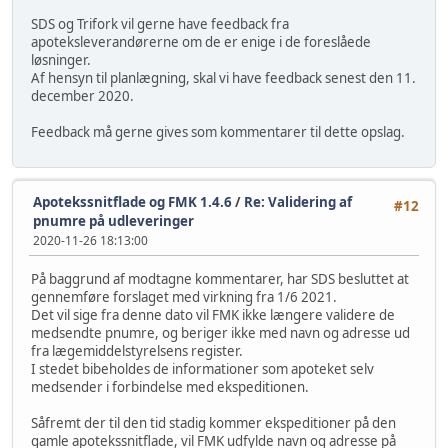
SDS og Trifork vil gerne have feedback fra
apoteksleverandørerne om de er enige i de foreslåede
løsninger.
Af hensyn til planlægning, skal vi have feedback senest den 11.
december 2020.
Feedback må gerne gives som kommentarer til dette opslag.
Apotekssnitflade og FMK 1.4.6
/
Re: Validering af
#12
pnumre på udleveringer
2020-11-26 18:13:00
På baggrund af modtagne kommentarer, har SDS besluttet at
gennemføre forslaget med virkning fra 1/6 2021.
Det vil sige fra denne dato vil FMK ikke længere validere de
medsendte pnumre, og beriger ikke med navn og adresse ud
fra lægemiddelstyrelsens register.
I stedet bibeholdes de informationer som apoteket selv
medsender i forbindelse med ekspeditionen.
Såfremt der til den tid stadig kommer ekspeditioner på den
gamle apotekssnitflade, vil FMK udfylde navn og adresse på