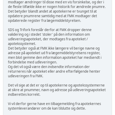
modtager ændringer til disse med en vis forsinkelse, og der i
de fleste tilfælde ikke er nogen historik for ændrede pnumre.
Det betyder blandt andet at apotekerne er tvunget til at
opdatere pnumrene samtidig med at FMK modtager det
opdaterede register fra lægemiddelstyrelsen.
SDS og Trifork foreslår derfor at FMK dropper denne
validering og i stedet 'stoler' på den information om
udleveringsapoteket, der modtages fra apoteket /
apotekssystemet.
Det betyder også at FMK ikke længere vil berige navne og
adresse på apoteket ud fra lægemiddelstyrelsens register,
men blot gemme den information apoteket har medsendt i
forbindelse med udleveringen.
Og det vil også være den indsendte information der
returneres når apoteket eller andre efterfølgende henter
udleveringen fra FMK.
Det vil sige at det er op til apotekerne og apotekssystemerne
at sikre at pnummer, navn og adresse på udleveringsapoteket
indberettes korrekt.
Vi vil derfor gerne have en tilbagemelding fra apotekernes
systemleverandører om de kan tilslutte sig dette.