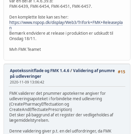
var en del af 1.4.6.39.b:
FMK-6439, FMK-6454, FMK-6451, FMK-6457.
Den komplette liste kan ses her:
https://www.nspop.dk/display/Web3/Trifork+FMK+Releasepla
n
Bemærk endvidere at release i produktion er udskudt til
Onsdag 18/11.
Mvh FMK Teamet
Apotekssnitflade og FMK 1.4.6
/
Validering af pnumre
#15
på udleveringer
2020-11-09 13:06:42
FMK validerer det pnummer apotekerne angiver for
udleveringsapoteket i forbindelse med udlevering
(CreatePharmacyEffectuation og
CreateAndEffectuatePrescription)
Det sker på baggrund af et register der vedligeholdes af
lægemiddelstyrelsen.
Denne validering giver p.t. en del udfordringer, da FMK