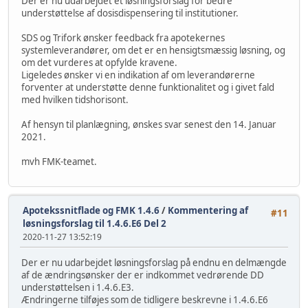
Der er nu udarbejdet et løsningsforslag for bedre
understøttelse af dosisdispensering til institutioner.
SDS og Trifork ønsker feedback fra apotekernes
systemleverandører, om det er en hensigtsmæssig løsning, og
om det vurderes at opfylde kravene.
Ligeledes ønsker vi en indikation af om leverandørerne
forventer at understøtte denne funktionalitet og i givet fald
med hvilken tidshorisont.
Af hensyn til planlægning, ønskes svar senest den 14. Januar
2021.
mvh FMK-teamet.
Apotekssnitflade og FMK 1.4.6
/
Kommentering af
#11
løsningsforslag til 1.4.6.E6 Del 2
2020-11-27 13:52:19
Der er nu udarbejdet løsningsforslag på endnu en delmængde
af de ændringsønsker der er indkommet vedrørende DD
understøttelsen i 1.4.6.E3.
Ændringerne tilføjes som de tidligere beskrevne i 1.4.6.E6