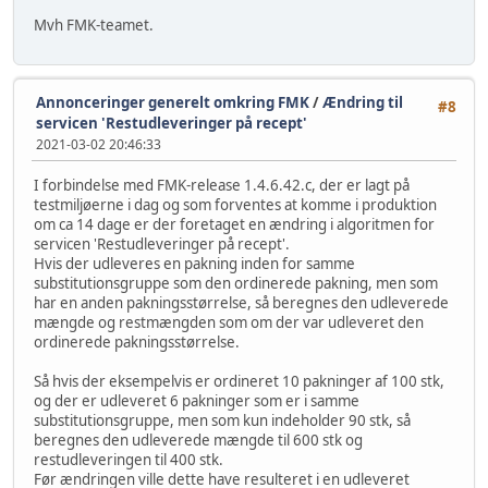
Mvh FMK-teamet.
Annonceringer generelt omkring FMK
/
Ændring til
#8
servicen 'Restudleveringer på recept'
2021-03-02 20:46:33
I forbindelse med FMK-release 1.4.6.42.c, der er lagt på
testmiljøerne i dag og som forventes at komme i produktion
om ca 14 dage er der foretaget en ændring i algoritmen for
servicen 'Restudleveringer på recept'.
Hvis der udleveres en pakning inden for samme
substitutionsgruppe som den ordinerede pakning, men som
har en anden pakningsstørrelse, så beregnes den udleverede
mængde og restmængden som om der var udleveret den
ordinerede pakningsstørrelse.
Så hvis der eksempelvis er ordineret 10 pakninger af 100 stk,
og der er udleveret 6 pakninger som er i samme
substitutionsgruppe, men som kun indeholder 90 stk, så
beregnes den udleverede mængde til 600 stk og
restudleveringen til 400 stk.
Før ændringen ville dette have resulteret i en udleveret