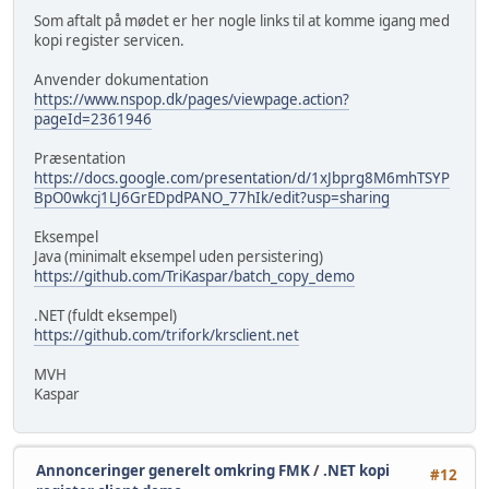
Som aftalt på mødet er her nogle links til at komme igang med
kopi register servicen.
Anvender dokumentation
https://www.nspop.dk/pages/viewpage.action?
pageId=2361946
Præsentation
https://docs.google.com/presentation/d/1xJbprg8M6mhTSYP
BpO0wkcj1LJ6GrEDpdPANO_77hIk/edit?usp=sharing
Eksempel
Java (minimalt eksempel uden persistering)
https://github.com/TriKaspar/batch_copy_demo
.NET (fuldt eksempel)
https://github.com/trifork/krsclient.net
MVH
Kaspar
Annonceringer generelt omkring FMK
/
.NET kopi
#12