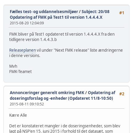
Fælles test- og uddannelsesmiljøer
/
Subject: 20/08
#1
Opdatering af FMK på Test1 til version 1.4.4.4.X
2015-08-20 12:04:09
FMK bliver på Test1 opdateret til version 1.4.4.4.X fra den
tidligere version 1.4.4.3.b
Releaseplanen
vil under "Next FMK release" liste ændringerne
i denne versions.
Mvh
FMK-Teamet
Annonceringer generelt omkring FMK
/
Opdatering af
#2
doseringsforslag og -enheder (Opdateret 11/8-10:50)
2015-08-11 09:10:52
Kære Alle
Det er konstateret mangler i de doseringsenheder, som blev
lagt på NSP'en 15. juni 2015 i forhold til det datasæt, som