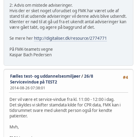
2: Advis om mistede adviseringer.
Hvis der er sket noget uforudset og FMK har været ude af
stand til at udsende adviseringer vil denne advis blive udsendt.
Klienter er nød til at gå ud fra et ukendt antal adviseringer kan
være gået tabt, og agere på baggrund af det.
Se mere her
http://digitaliser.dk/resource/2774771
På FMK-teamets vegne
Kaspar Bach Pedersen
Fælles test- og uddannelsesmiljøer
/
26/8
#4
Servicevindue på TEST2
2014-08-26 07:38:01
Der vil være et service-vindue fra kl. 11:00 - 12:00 i dag.
Det skyldes vi skifter stamdata kilde for CPR data, FMK kan i
tidsrummet svare med ukendt person også for kendte
patienter.
Mvh,