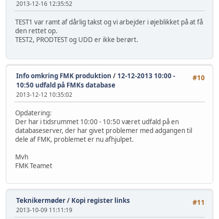
2013-12-16 12:35:52
TEST1 var ramt af dårlig takst og vi arbejder i øjeblikket på at få
den rettet op.
TEST2, PRODTEST og UDD er ikke berørt.
Info omkring FMK produktion
/
12-12-2013 10:00 -
#10
10:50 udfald på FMKs database
2013-12-12 10:35:02
Opdatering:
Der har i tidsrummet 10:00 - 10:50 været udfald på en
databaseserver, der har givet problemer med adgangen til
dele af FMK, problemet er nu afhjulpet.
Mvh
FMK Teamet
Teknikermøder
/
Kopi register links
#11
2013-10-09 11:11:19