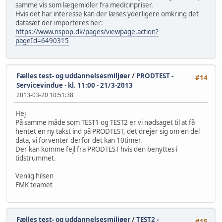
samme vis som lægemidler fra medicinpriser.
Hvis det har interesse kan der læses yderligere omkring det
datasæt der importeres her:
https://www.nspop.dk/pages/viewpage.action?
pageId=6490315
Fælles test- og uddannelsesmiljøer
/
PRODTEST -
#14
Servicevindue - kl. 11:00 - 21/3-2013
2013-03-20 10:51:38
Hej
På samme måde som TEST1 og TEST2 er vi nødsaget til at få
hentet en ny takst ind på PRODTEST, det drejer sig om en del
data, vi forventer derfor det kan 10timer.
Der kan komme fejl fra PRODTEST hvis den benyttes i
tidstrummet.
Venlig hilsen
FMK teamet
Fælles test- og uddannelsesmiljøer
/
TEST2 -
#15