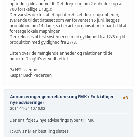
oprindelig blev udmeldt. Det drejer sig om 2 enheder og ca.
700 forskellige DrugId.
Der varsles derfor, at et opdateret sæt doseringsenheder,
svarende til det datasæt som var forventet 15 juni, lægges i
produktion om 14 dage, så berørte organisationer har tid til at
foretage lokale mapninger.
Der releases til test systemerne med gyldighed fra 12/8 og til
produktion med gyldighed fra 27/8.
Listen over de manglende enheder og relationen til de
berørte DrugId's er vedhæftet.
På NSI's vegne
Kaspar Bach Pedersen
Annonceringer generelt omkring FMK
/
Fmk tilføjer
#3
nye adviseringer
2014-11-24 10:10:02
Der er tilføjet 2 nye adviserings typer til FMK
1: Advis når en bestilling slettes.